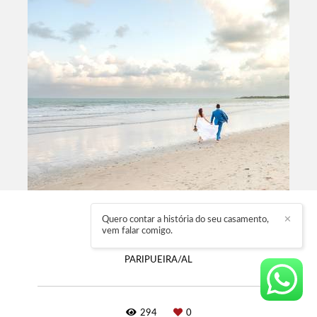
TATI E THIAGO
Quero contar a história do seu casamento,
✕
vem falar comigo.
DESTINATION WEDDING
PARIPUEIRA/AL
294
0