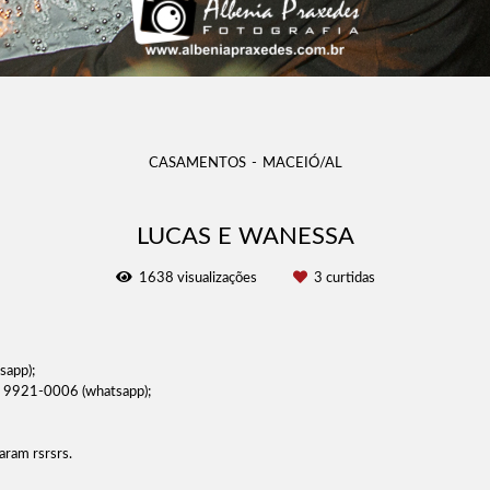
CASAMENTOS
MACEIÓ/AL
LUCAS E WANESSA
1638
visualizações
3
curtidas
sapp);
2 9921-0006 (whatsapp);
aram rsrsrs.